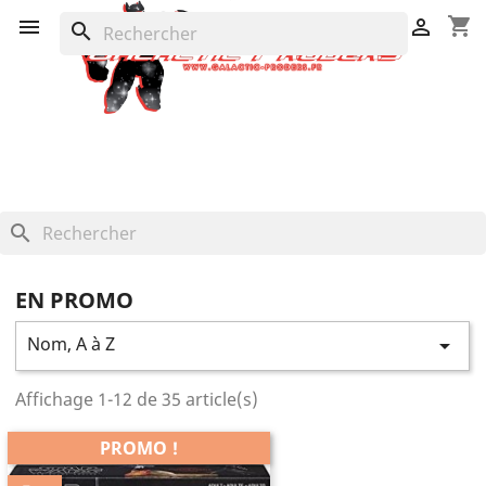
shopping_cart


search
search
EN PROMO
Nom, A à Z

Affichage 1-12 de 35 article(s)
PROMO !