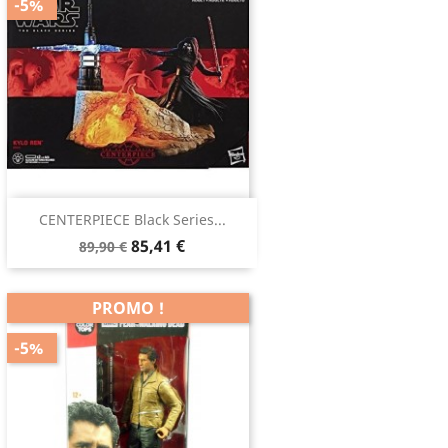
-5%
CENTERPIECE Black Series...
85,41 €
89,90 €
PROMO !
-5%