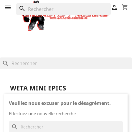
shopping_cart


search
search
WETA MINI EPICS
Veuillez nous excuser pour le désagrément.
Effectuez une nouvelle recherche
search