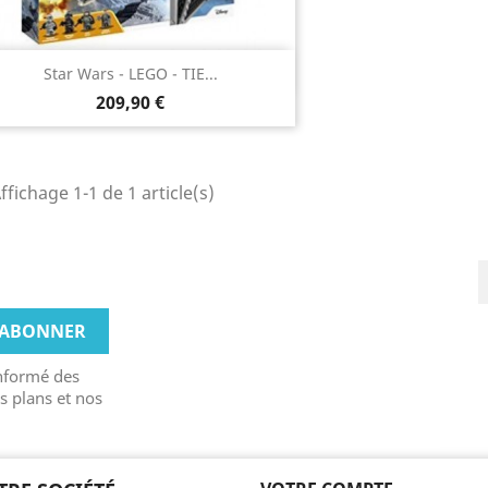
Aperçu rapide

Star Wars - LEGO - TIE...
209,90 €
ffichage 1-1 de 1 article(s)
informé des
s plans et nos