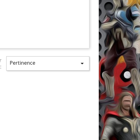
r
Pertinence

: