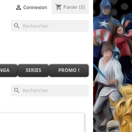
shopping_cart

Panier
(0)
Connexion
search
NGA
SERIES
PROMO !
search