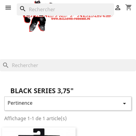
shopping_cart


search
search
BLACK SERIES 3,75"
Pertinence

Affichage 1-1 de 1 article(s)