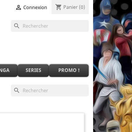
shopping_cart

Panier
(0)
Connexion
search
NGA
SERIES
PROMO !
search