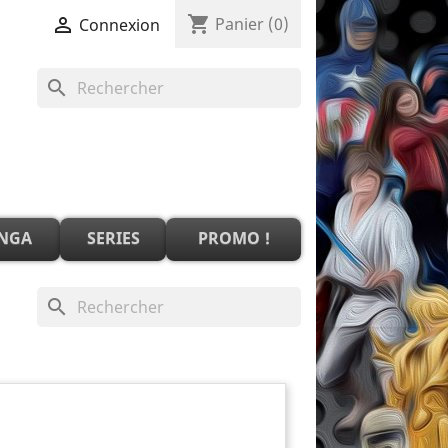
shopping_cart

Panier
(0)
Connexion
search
NGA
SERIES
PROMO !
search