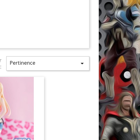
r
Pertinence

: