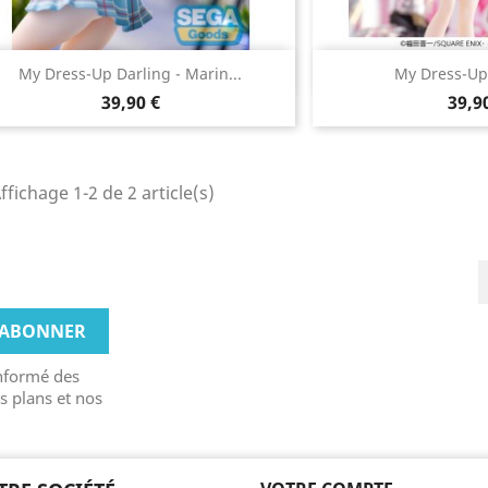
Aperçu rapide
Aperçu


My Dress-Up Darling - Marin...
My Dress-Up 
39,90 €
39,9
ffichage 1-2 de 2 article(s)
informé des
s plans et nos