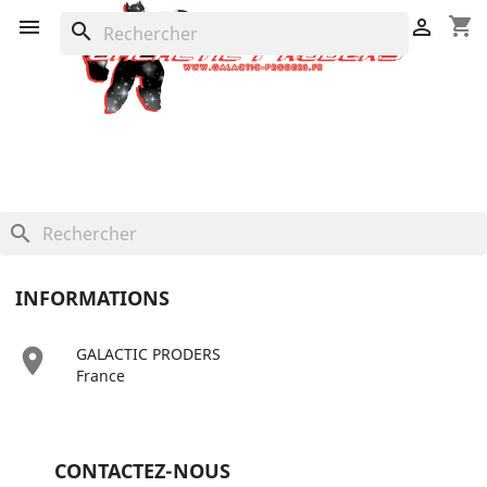
shopping_cart


search
search
INFORMATIONS

GALACTIC PRODERS
France
CONTACTEZ-NOUS