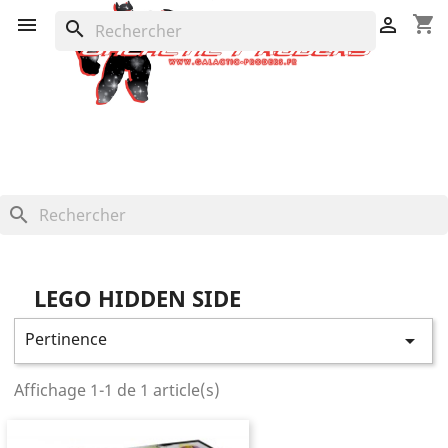
shopping_cart


search
search
LEGO HIDDEN SIDE
Pertinence

Affichage 1-1 de 1 article(s)