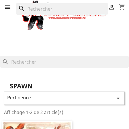
shopping_cart


search
search
SPAWN
Pertinence

Affichage 1-2 de 2 article(s)