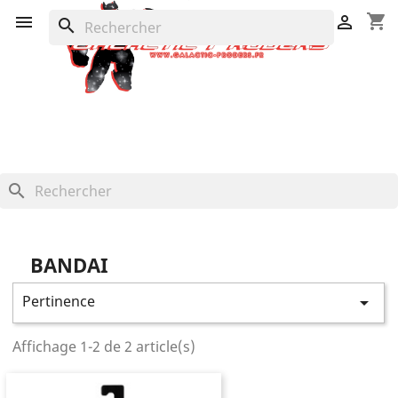
shopping_cart


search
search
BANDAI
Pertinence

Affichage 1-2 de 2 article(s)