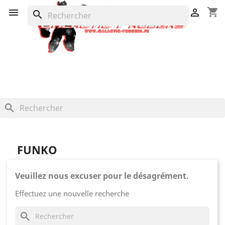
shopping_cart


search
search
FUNKO
Veuillez nous excuser pour le désagrément.
Effectuez une nouvelle recherche
search