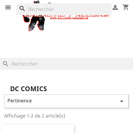
shopping_cart


search
search
DC COMICS
Pertinence

Affichage 1-2 de 2 article(s)